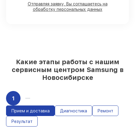
90%
комплектующих для телефонов на
Отправляя заявку, Вы соглашаетесь на
обработку персональных данных
складе или доступны для быстрой
доставки
Подбор оригинальных комплектующих
и надежных реплик с возможностью
выбрать
– под любые финансовые
возможности
85%
работ в течение пары часов, при
условии, что сервис начался сразу
Какие этапы работы с нашим
сервисным центром Samsung в
Новосибирске
1
Прием и доставка
Диагностика
Ремонт
Результат