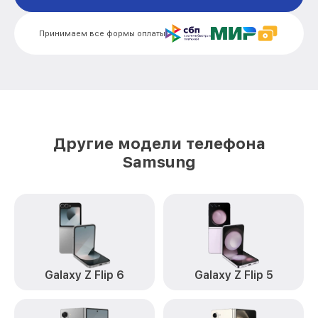
Ремонт сим лотка Galaxy A02 Samsung
от 600₽
Принимаем все формы оплаты
Ремонт GPS-модуля Galaxy A02
от 500₽
Samsung
Замена материнской платы Galaxy A02
от 1200₽
Samsung
Комплексная чистка Galaxy A02
от 900₽
Другие модели телефона
Samsung
Samsung
Замена корпуса Galaxy A02 Samsung
от 1000₽
Замена кнопки включения Galaxy A02
от 1990₽
Samsung
Замена камеры Galaxy A02 Samsung
от 550₽
Замена USB порта Galaxy A02 Samsung
от 500₽
Galaxy Z Flip 6
Galaxy Z Flip 5
Ремонт цепи питания Galaxy A02
от 2200₽
Samsung