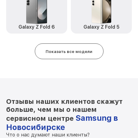
Замена Wi-Fi Galaxy A02 Samsung
от 450₽
Ремонт динамика Galaxy A02 Samsung
от 550₽
Galaxy Z Fold 6
Galaxy Z Fold 5
Замена разъема зарядки Galaxy A02
от 1190₽
Samsung
Замена защитного стекла Galaxy A02
от 550₽
Показать все модели
Samsung
Замена сенсорного стекла Galaxy A02
от 1650₽
Samsung
Замена заднего стекла / крышки Galaxy
от 1190₽
A02 Samsung
Отзывы наших клиентов скажут
больше, чем мы о нашем
Samsung в
сервисном центре
Новосибирске
Что о нас думают наши клиенты?