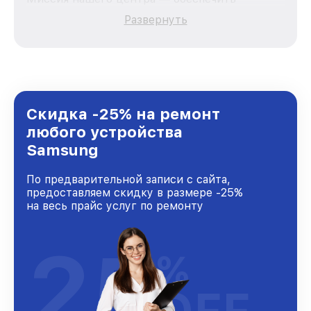
качественный и доступный ремонт для
Развернуть
каждого пользователя продукции Samsung,
вне зависимости от сложности поломки. Мы
стремимся к тому, чтобы каждый клиент был
удовлетворен скоростью и качеством
предоставляемых услуг. Наша цель — стать
лучшим сервисным центром Samsung в
городе Новосибирске, постоянно повышая
Скидка -25% на ремонт
уровень доверия и лояльности наших
любого устройства
клиентов.
Samsung
По предварительной записи с сайта,
предоставляем скидку в размере -25%
на весь прайс услуг по ремонту
25
%
OFF