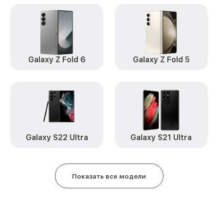
Замена кнопки включения Galax
Samsung
Замена камеры Galaxy M31s Sa
Замена USB порта Galaxy M31s 
Galaxy Z Fold 6
Galaxy Z Fold 5
Ремонт цепи питания Galaxy M3
Замена Wi-Fi Galaxy M31s Samsu
Ремонт динамика Galaxy M31s 
Galaxy S22 Ultra
Galaxy S21 Ultra
Замена разъема зарядки Galaxy
Замена защитного стекла Galax
Samsung
Показать все модели
Замена сенсорного стекла Gala
Samsung