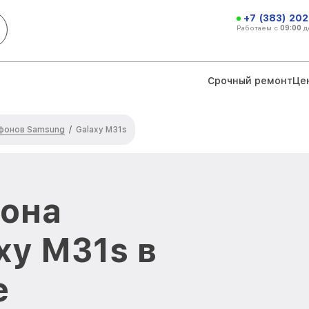
+7 (383) 202
Работаем с
09:00
д
Срочный ремонт
Це
фонов Samsung
/
Galaxy M31s
фона
xy M31s в
е