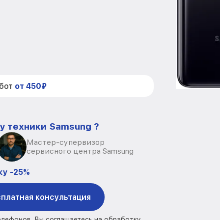
абот
от 450₽
у техники Samsung ?
Мастер-супервизор
сервисного центра Samsung
ку -25%
платная консультация
елефонов, Вы соглашаетесь на обработку