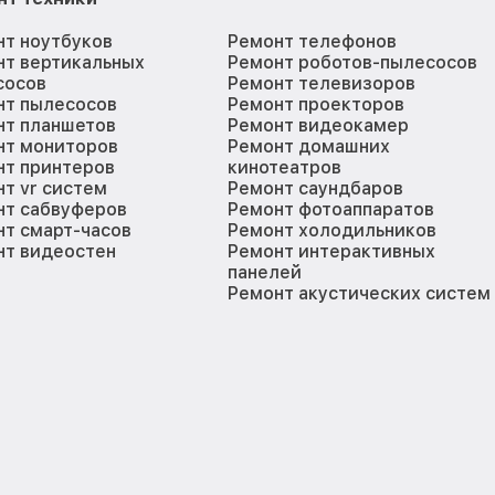
нт ноутбуков
Ремонт телефонов
нт вертикальных
Ремонт роботов-пылесосов
сосов
Ремонт телевизоров
нт пылесосов
Ремонт проекторов
нт планшетов
Ремонт видеокамер
нт мониторов
Ремонт домашних
нт принтеров
кинотеатров
т vr систем
Ремонт саундбаров
нт сабвуферов
Ремонт фотоаппаратов
т смарт-часов
Ремонт холодильников
нт видеостен
Ремонт интерактивных
панелей
Ремонт акустических систем