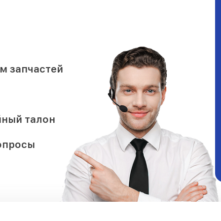
м запчастей
йный талон
опросы