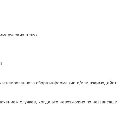
ммерческих целях
ов
матизированного сбора информации и/или взаимодейст
лючением случаев, когда это невозможно по независящ