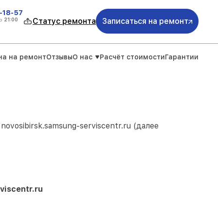
-18-57
о
21:00
Статус ремонта
Записаться на ремонт
на на ремонт
Отзывы
О нас
Расчёт стоимости
Гарантии
м
novosibirsk.samsung-serviscentr.ru
(далее
viscentr.ru